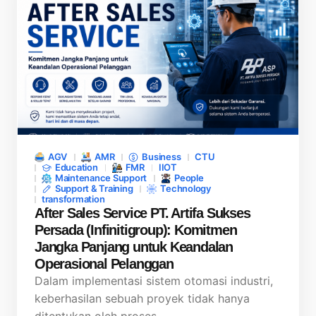
AGV
AMR
Business
CTU
Education
FMR
IIOT
Maintenance Support
People
Support & Training
Technology
transformation
After Sales Service PT. Artifa Sukses
Persada (Infinitigroup): Komitmen
Jangka Panjang untuk Keandalan
Operasional Pelanggan
Dalam implementasi sistem otomasi industri,
keberhasilan sebuah proyek tidak hanya