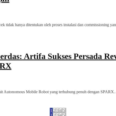
yek tidak hanya ditentukan oleh proses instalasi dan commissioning ya
rdas: Artifa Sukses Persada Rev
ARX
 20 unit Autonomous Mobile Robot yang terhubung penuh dengan SPAR
1
2
3
4
5
1
2
3
4
5