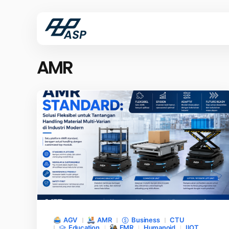
AMR
AGV
AMR
Business
CTU
Education
FMR
Humanoid
IIOT