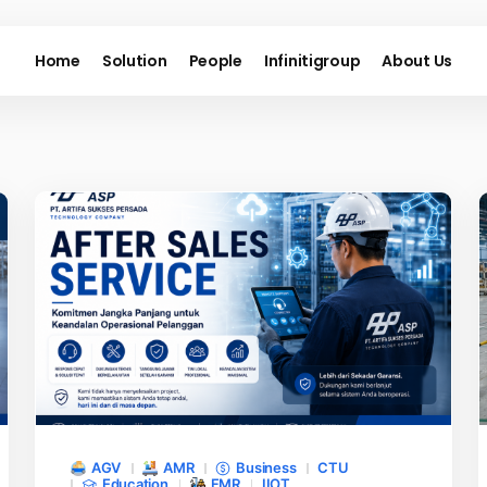
Home
Solution
People
Infinitigroup
About Us
AGV
AMR
Business
CTU
Education
FMR
IIOT