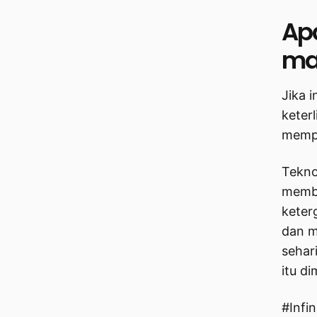
Ap
ma
Jika 
keter
memp
Tekno
membe
keter
dan m
sehar
itu di
#Infi