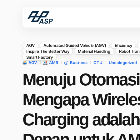
AGV
Automated Guided Vehicle (AGV)
Eficiency
Inspire The Better Way
Material Handling
Robot Trans
Smart Factory
AGV
AMR
Business
CTU
Uncategorized
Menuju Otomasi 
Mengapa Wirele
Charging adala
Depan untuk AM