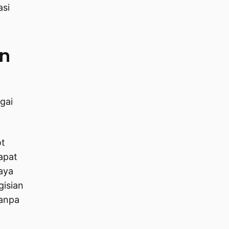
asi
n
gai
t
apat
daya
gisian
tanpa