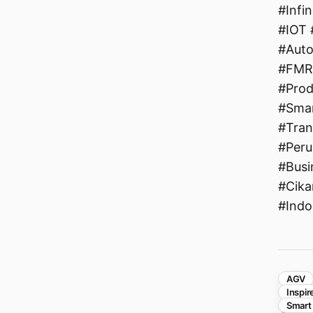
#Infi
#IOT 
#Aut
#FMR
#Prod
#Smar
#Tran
#Peru
#Busi
#Cika
#Indo
AGV
Inspir
Smart