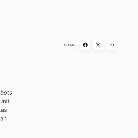
SHARE
bots
Unit
tas
lah