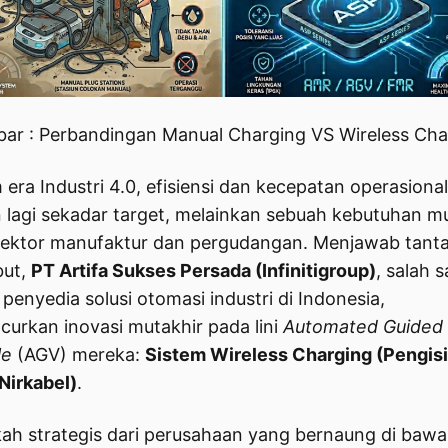
ar : Perbandingan Manual Charging VS Wireless Cha
 era Industri 4.0, efisiensi dan kecepatan operasional
 lagi sekadar target, melainkan sebuah kebutuhan m
sektor manufaktur dan pergudangan. Menjawab tant
but,
PT Artifa Sukses Persada (Infinitigroup)
, salah s
 penyedia solusi otomasi industri di Indonesia,
curkan inovasi mutakhir pada lini
Automated Guided
le
(AGV) mereka:
Sistem Wireless Charging (Pengis
Nirkabel)
.
ah strategis dari perusahaan yang bernaung di baw