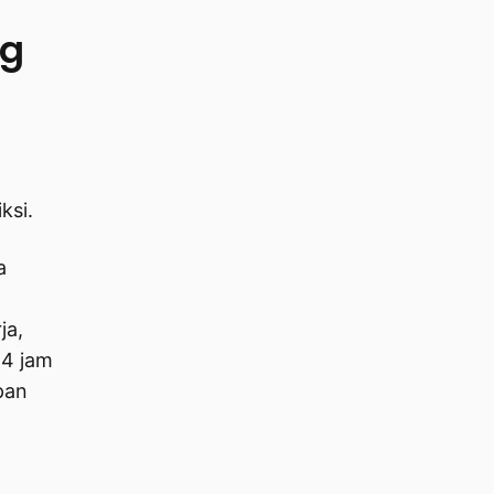
ng
ksi.
a
ja,
24 jam
pan