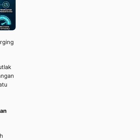
rging
utlak
angan
atu
ian
ah