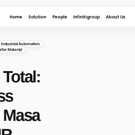
Home
Solution
People
Infinitigroup
About Us
Industrial Automation
fer Material
Total:
ss
h Masa
R,