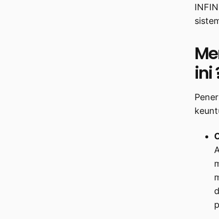
INFIN
sistem
Me
ini 
Pener
keunt
O
A
m
m
d
p