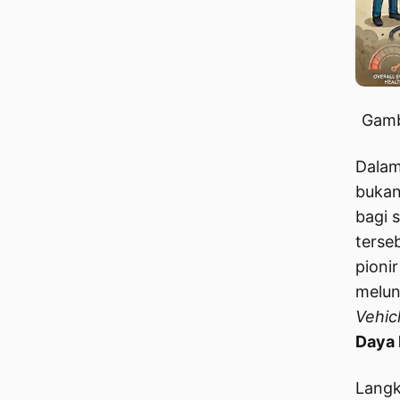
Gamb
Dalam
bukan
bagi 
terse
pionir
melun
Vehic
Daya 
Langk