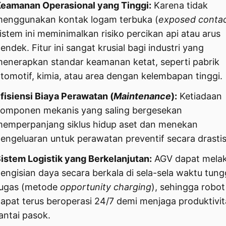
eamanan Operasional yang Tinggi:
Karena tidak
enggunakan kontak logam terbuka (
exposed conta
istem ini meminimalkan risiko percikan api atau arus
endek. Fitur ini sangat krusial bagi industri yang
enerapkan standar keamanan ketat, seperti pabrik
tomotif, kimia, atau area dengan kelembapan tinggi.
fisiensi Biaya Perawatan (
Maintenance
):
Ketiadaan
omponen mekanis yang saling bergesekan
emperpanjang siklus hidup aset dan menekan
engeluaran untuk perawatan preventif secara drastis
istem Logistik yang Berkelanjutan:
AGV dapat mela
engisian daya secara berkala di sela-sela waktu tun
ugas (metode
opportunity charging
), sehingga robot
apat terus beroperasi 24/7 demi menjaga produktivit
antai pasok.