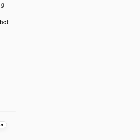
ng
bot
on