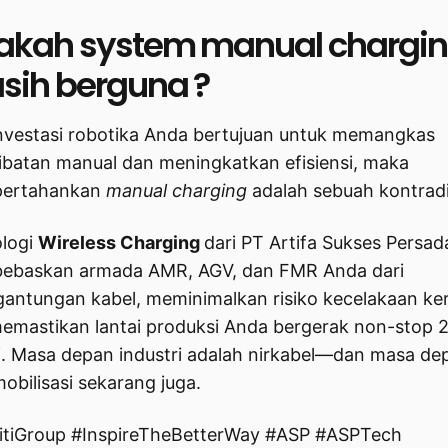
akah system manual chargi
sih berguna ?
investasi robotika Anda bertujuan untuk memangkas
libatan manual dan meningkatkan efisiensi, maka
ertahankan
manual charging
adalah sebuah kontradi
logi
Wireless Charging
dari PT Artifa Sukses Persad
baskan armada AMR, AGV, dan FMR Anda dari
gantungan kabel, meminimalkan risiko kecelakaan ker
emastikan lantai produksi Anda bergerak non-stop 
i. Masa depan industri adalah nirkabel—dan masa de
mobilisasi sekarang juga.
nitiGroup #InspireTheBetterWay #ASP #ASPTech