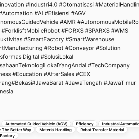
ninovation #Industri4.0 #Otomatisasi #MaterialHandli
#Automation #AI #Efisiensi #AGV
onomousGuidedVehicle #AMR #AutonomousMobileRo
 #ForklisftMobileRobot #FORXS #SPARXS #WMS
uktivitas #SmartFactory #SmartWarehouse
tManufacturing #Robot #Conveyor #Solution
sformasiDigital #SolusiLokal
sahaanTeknologiLokalYangAndal #TechCompany
ness #Education #AfterSales #CEX
rang#Bekasi#JawaBarat #JawaTengah #JawaTimur
nesia
Automated Guided Vehicle (AGV)
Eficiency
Industrial Automati
e The Better Way
Material Handling
Robot Transfer Material
 Factory