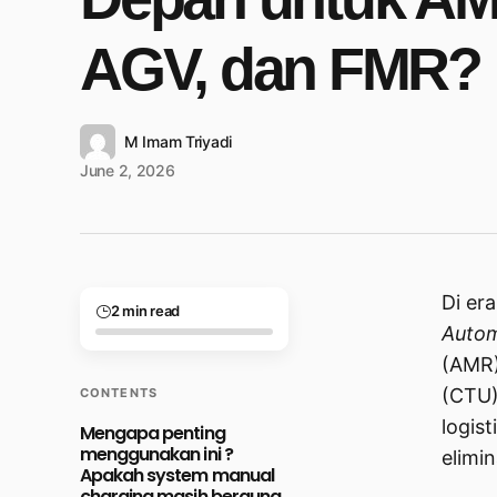
AGV, dan FMR?
M Imam Triyadi
June 2, 2026
Di er
2 min read
Autom
(AMR
(CTU)
CONTENTS
logist
Mengapa penting
menggunakan ini ?
elimi
Apakah system manual
charging masih berguna