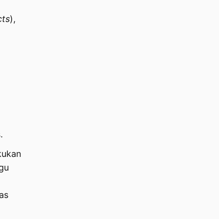
cts
),
.
kukan
ggu
as