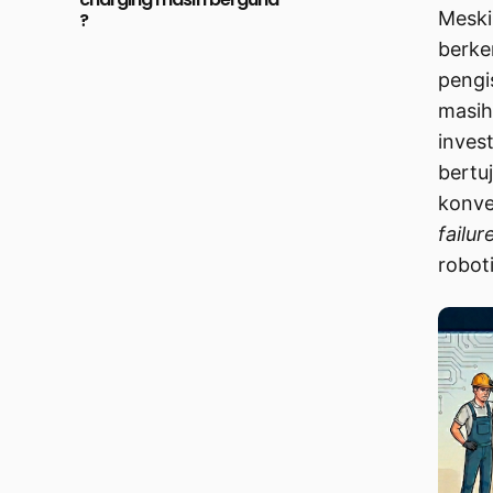
Meski
?
berke
pengis
masi
invest
bertu
konven
failur
roboti