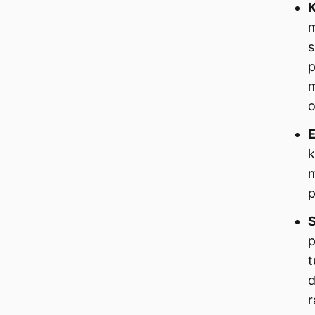
K
m
s
p
m
o
E
k
m
p
S
p
t
d
r