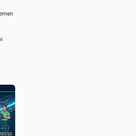
jemen
i