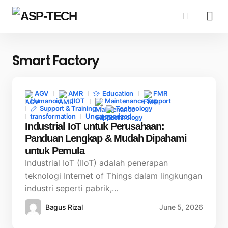
Smart Factory
AGV
AMR
Education
FMR
Humanoid
IIOT
Maintenance Support
Support & Training
Technology
transformation
Uncategorized
Industrial IoT untuk Perusahaan:
Panduan Lengkap & Mudah Dipahami
untuk Pemula
Industrial IoT (IIoT) adalah penerapan
teknologi Internet of Things dalam lingkungan
industri seperti pabrik,…
Bagus Rizal
June 5, 2026