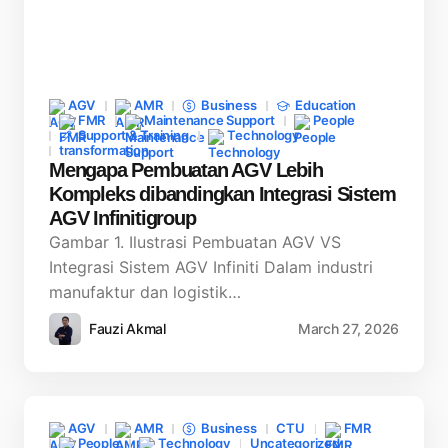
AGV
AMR
Business
Education
FMR
Maintenance Support
People
Support & Training
Technology
transformation
Mengapa Pembuatan AGV Lebih
Kompleks dibandingkan Integrasi Sistem
AGV Infinitigroup
Gambar 1. Ilustrasi Pembuatan AGV VS
Integrasi Sistem AGV Infiniti Dalam industri
manufaktur dan logistik…
Fauzi Akmal
March 27, 2026
AGV
AMR
Business
CTU
FMR
People
Technology
Uncategorized