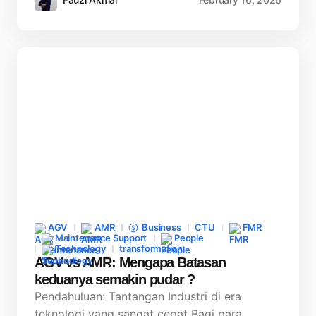
AGV
AMR
Business
CTU
FMR
Maintenance Support
People
Technology
transformation
AGV vs AMR: Mengapa Batasan
keduanya semakin pudar ?
Pendahuluan: Tantangan Industri di era
teknologi yang sangat cepat Bagi para